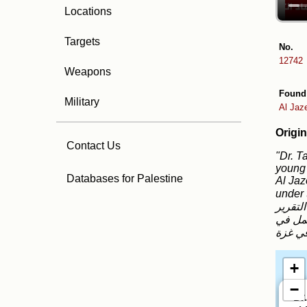
Locations
Targets
No.
12742
Weapons
Found
Military
Al Jaz
Origin
Contact Us
"Dr. T
young 
Databases for Palestine
Al Jaz
under the unim
لتقرير
عمل في