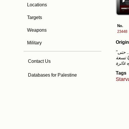
Locations
Targets
No.
Weapons
23448
Origin
Military
"خلال الـ48 ساعة الماضية سُجِّلت 17 حالة وفاة بسوء التغذية؛ أي بمعدل حالة وفاة كل ثلاث ساعات… حتى
ة استشهاد من بينها تسعة
Contact Us
Tags
Databases for Palestine
Starv