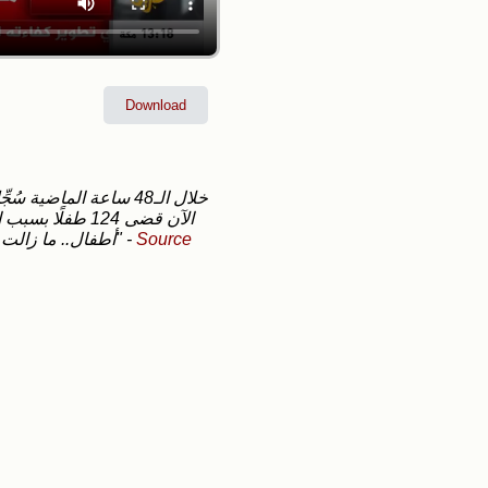
Download
أطفال.. ما زالت غزة تعيش مشاهد المجاعة والقتل المباشر؛ أطفال بأجساد نحيلة ووجوه غائرة"
-
Source