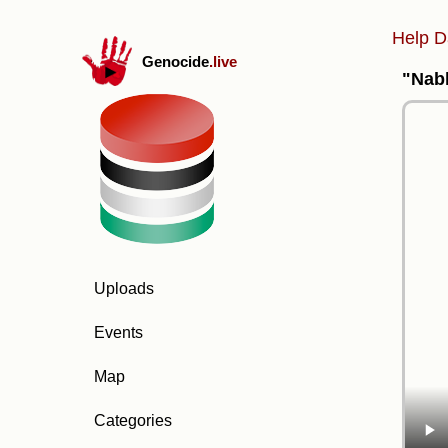
Help D
Genocide
.live
"Nabl
Uploads
Events
Map
Categories