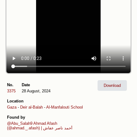
No.
Date
Download
3375
28 August, 2024
Location
Gaza
-
Deir al-Balah
-
Al-Manfalouti School
Found by
@Abu_Salah9
Ahmad Afash
(@ahmad._.afash) | أحمد ناصر عفاش