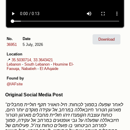
No.
Date
Download
36951
5 July, 2026
Location
📍
35.5030714, 33.3643421
Lebanon
-
South Lebanon
-
Houmine El-
Faouqa, Nabatieh
-
El AAqaide
Found by
@IAFsite
Original Social Media Post
"לאחר שפעלו בסמוך לכוחות: חיל-האוויר תקף חוליית מחבלים
מארגון הטרור חיזבאללה במרחב אל עקידה מוקדם יותר היום,
כוחות עוצבת הקומנדו זיהו חוליית מחבלים מארגון הטרור
חיזבאללה שפעלה על גבי אופנועים במרחב אל עקידה, סמוך
למרחב הביטחוני בו פועלים כוחות צה"ל. פעילותם של