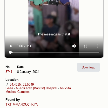
No.
Date
Download
3741
8 January, 2024
Location
📍
34.4615, 31.5049
Gaza
-
Al-Ahli Arab (Baptist) Hospital
-
Al-Shifa
Medical Complex
Found by
TRT
@MANOUCHKYA